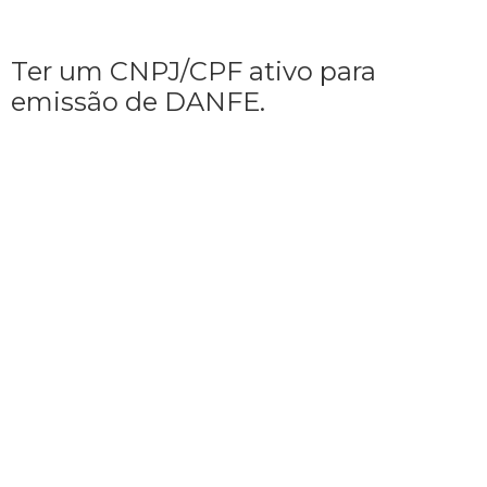
Ter um CNPJ/CPF ativo para
emissão de DANFE.
Vem com a gente
e
vamos juntos
fazer o máximo
pelo nosso planeta.