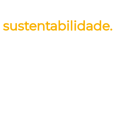
O máximo em
sustentabilidade.
Participe com a gente do
programa Recycle Max e seja um
parceiro pela sustentabilidade do
planeta.
Faça seu cadastro ao lado
, caso
sua empresa atenda a todos os
requisitos, você terá seus discos e
tambores comprados e recolhidos
pela Fremax.